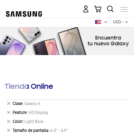
Mi carrito
Mon
USD -
dólar
estadounid
Tienda Online
Eliminar
Clase
Galaxy A
este
Eliminar
Feature
HD Display
artículo
este
Eliminar
Color
Light Blue
artículo
este
Eliminar
Tamaño de pantalla
6.0" - 6.9"
artículo