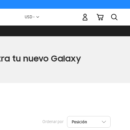
Mi carrito
Moneda
USD -
dólar
estadounidense
Ordenar por