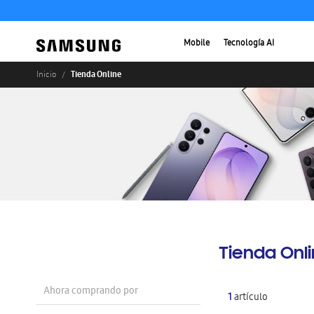
Mobile
Tecnología AI
Tienda Online
Inicio
Tienda Onl
Ahora comprando por
1
artículo