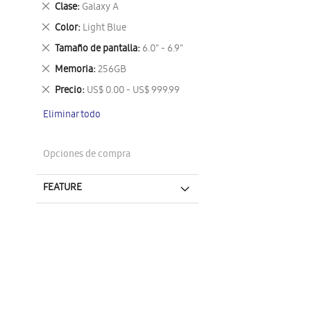
Eliminar
Clase
Galaxy A
este
Eliminar
Color
Light Blue
artículo
este
Eliminar
Tamaño de pantalla
6.0" - 6.9"
artículo
este
Eliminar
Memoria
256GB
artículo
este
Eliminar
Precio
US$ 0.00 - US$ 999.99
artículo
este
Eliminar todo
artículo
Opciones de compra
FEATURE