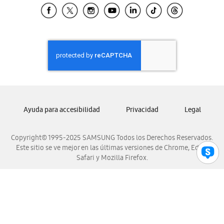
Samsung El Salvador
Samsung Guatemala
Samsung Honduras
Samsung Nicaragua
Samsung Panamá
Samsung República Dominicana
Samsung Venezuela
Ayuda para accesibilidad
Privacidad
Legal
Copyright© 1995-2025 SAMSUNG Todos los Derechos Reservados.
Este sitio se ve mejor en las últimas versiones de Chrome, Edge,
Safari y Mozilla Firefox.