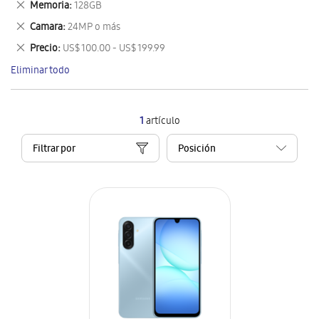
Eliminar
Memoria
128GB
artículo
este
Eliminar
Camara
24MP o más
artículo
este
Eliminar
Precio
US$ 100.00 - US$ 199.99
artículo
este
Eliminar todo
artículo
1
artículo
Filtrar por