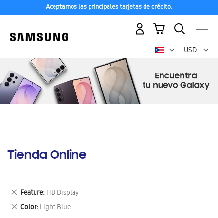
Aceptamos las principales tarjetas de crédito.
Mi carrito
Mon
USD -
dólar
estadounid
Tienda Online
Eliminar
Feature
HD Display
este
Eliminar
Color
Light Blue
artículo
este