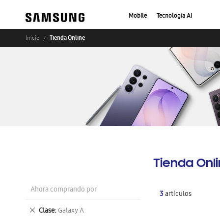
Mobile
Tecnología AI
Tienda Online
Inicio
Tienda Onl
Ahora comprando por
3
artículos
Eliminar
Clase
Galaxy A