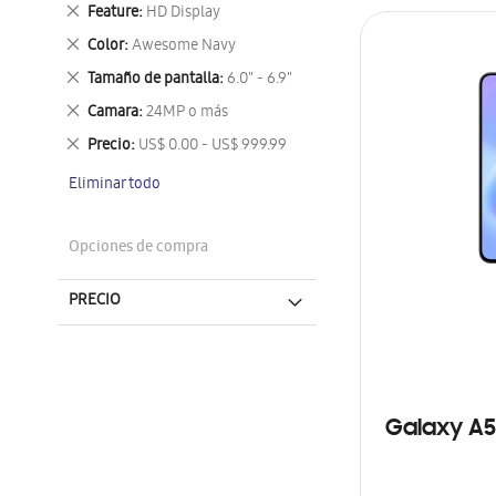
este
Eliminar
Feature
HD Display
artículo
este
Eliminar
Color
Awesome Navy
artículo
este
Eliminar
Tamaño de pantalla
6.0" - 6.9"
artículo
este
Eliminar
Camara
24MP o más
artículo
este
Eliminar
Precio
US$ 0.00 - US$ 999.99
artículo
este
Eliminar todo
artículo
Opciones de compra
PRECIO
Galaxy A5