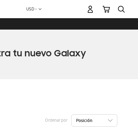
Mi carrito
Moneda
USD -
dólar
estadounidense
Ordenar por