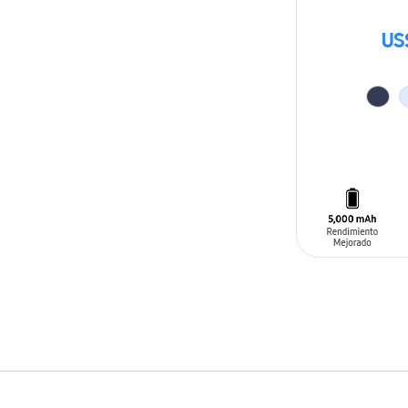
US
AÑADIR AL C