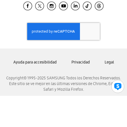
Samsung El Salvador
Samsung Guatemala
Samsung Honduras
Samsung Nicaragua
Samsung Panamá
Samsung República Dominicana
Samsung Venezuela
Ayuda para accesibilidad
Privacidad
Legal
Copyright© 1995-2025 SAMSUNG Todos los Derechos Reservados.
Este sitio se ve mejor en las últimas versiones de Chrome, Edge,
Safari y Mozilla Firefox.