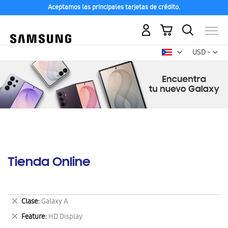
Aceptamos las principales tarjetas de crédito.
Mi carrito
Mon
USD -
dólar
estadounid
Tienda Online
Eliminar
Clase
Galaxy A
este
Eliminar
Feature
HD Display
artículo
este