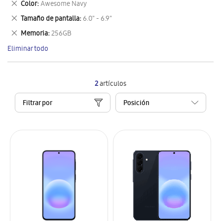
Eliminar
Color
Awesome Navy
artículo
este
Eliminar
Tamaño de pantalla
6.0" - 6.9"
artículo
este
Eliminar
Memoria
256GB
artículo
este
Eliminar todo
artículo
2
artículos
Filtrar por