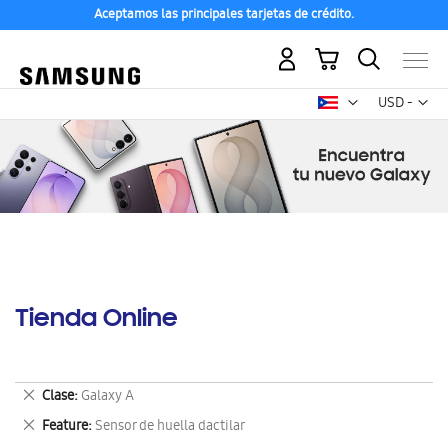
Aceptamos las principales tarjetas de crédito.
Mi carrito
Mon
USD -
dólar
estadounid
Tienda Online
Eliminar
Clase
Galaxy A
este
Eliminar
Feature
Sensor de huella dactilar
artículo
este