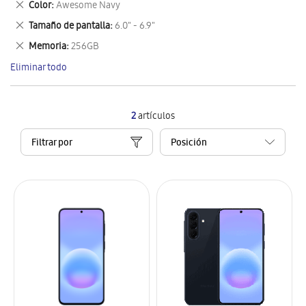
Eliminar
Color
Awesome Navy
artículo
este
Eliminar
Tamaño de pantalla
6.0" - 6.9"
artículo
este
Eliminar
Memoria
256GB
artículo
este
Eliminar todo
artículo
2
artículos
Filtrar por