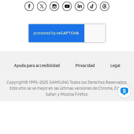
Samsung El Salvador
Samsung Guatemala
Samsung Honduras
Samsung Nicaragua
Samsung Panamá
Samsung República Dominicana
Samsung Venezuela
Ayuda para accesibilidad
Privacidad
Legal
Copyright© 1995-2025 SAMSUNG Todos los Derechos Reservados.
Este sitio se ve mejor en las últimas versiones de Chrome, Edge,
Safari y Mozilla Firefox.