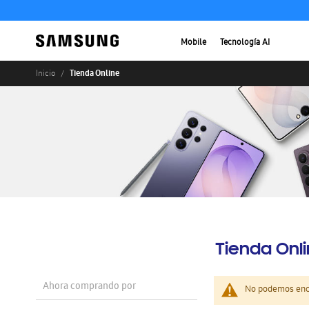
Mobile
Tecnología AI
Tienda Online
Inicio
Tienda Onl
Ahora comprando por
No podemos enco