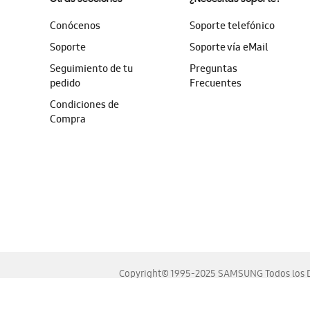
Conócenos
Soporte telefónico
Soporte
Soporte vía eMail
Seguimiento de tu
Preguntas
pedido
Frecuentes
Condiciones de
Compra
Copyright© 1995-2025 SAMSUNG Todos los D
Este sitio se ve mejor en las últimas versiones de Chrome