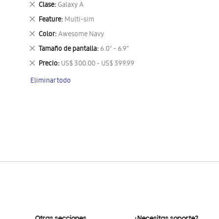
Eliminar
Clase
Galaxy A
este
Eliminar
Feature
Multi-sim
artículo
este
Eliminar
Color
Awesome Navy
artículo
este
Eliminar
Tamaño de pantalla
6.0" - 6.9"
artículo
este
Eliminar
Precio
US$ 300.00 - US$ 399.99
artículo
este
Eliminar todo
artículo
Otras secciones
¿Necesitas soporte?