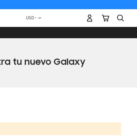
Mi carrito
Moneda
USD -
dólar
estadounidense