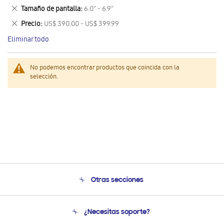
este
Eliminar
Tamaño de pantalla
6.0" - 6.9"
artículo
este
Eliminar
Precio
US$ 390.00 - US$ 399.99
artículo
este
Eliminar todo
artículo
No podemos encontrar productos que coincida con la
selección.
Otras secciones
Conócenos
¿Necesitas soporte?
Soporte