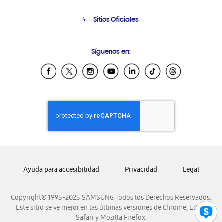
Seguimiento de tu pedido
Soporte telefónico
Sitios Oficiales
Condiciones de Compra
Soporte vía eMail
Preguntas Frecuentes
Samsung Costa Rica
Síguenos en:
Samsung Ecuador
Samsung El Salvador
Samsung Guatemala
Samsung Honduras
Samsung Nicaragua
Samsung Panamá
Samsung República Dominicana
Samsung Venezuela
Ayuda para accesibilidad
Privacidad
Legal
Copyright© 1995-2025 SAMSUNG Todos los Derechos Reservados.
Este sitio se ve mejor en las últimas versiones de Chrome, Edge,
Safari y Mozilla Firefox.