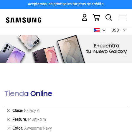
Aceptamos las principales tarjetas de crédito.
Mi carrito
Mon
USD -
dólar
estadounid
Tienda Online
Eliminar
Clase
Galaxy A
este
Eliminar
Feature
Multi-sim
artículo
este
Eliminar
Color
Awesome Navy
artículo