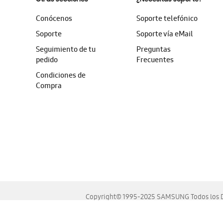
Conócenos
Soporte telefónico
Soporte
Soporte vía eMail
Seguimiento de tu
Preguntas
pedido
Frecuentes
Condiciones de
Compra
Copyright© 1995-2025 SAMSUNG Todos los D
Este sitio se ve mejor en las últimas versiones de Chrome