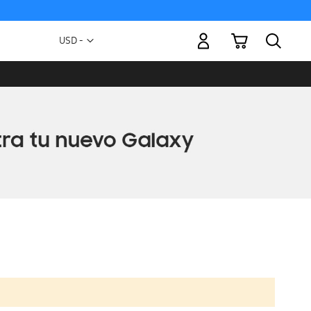
Mi carrito
Moneda
USD -
dólar
estadounidense