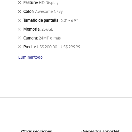
Eliminar
Feature
HD Display
este
Eliminar
Color
Awesome Navy
artículo
este
Eliminar
Tamaño de pantalla
6.0" - 6.9"
artículo
este
Eliminar
Memoria
256GB
artículo
este
Eliminar
Camara
24MP o más
artículo
este
Eliminar
Precio
US$ 200.00 - US$ 299.99
artículo
este
Eliminar todo
artículo
Otras secciones
¿Necesitas soporte?