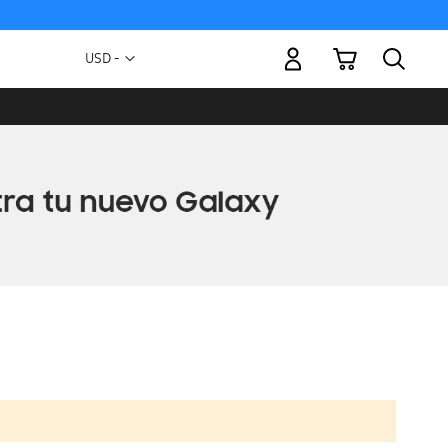
Mi carrito
Moneda
USD -
dólar
estadounidense