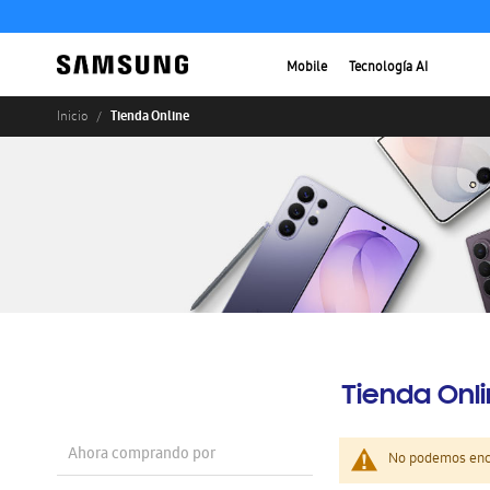
Mobile
Tecnología AI
Tienda Online
Inicio
Tienda Onl
Ahora comprando por
No podemos enco