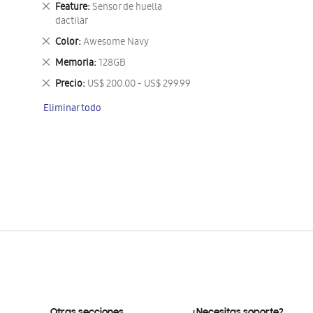
Eliminar
Feature
Sensor de huella
este
dactilar
artículo
Eliminar
Color
Awesome Navy
este
Eliminar
Memoria
128GB
artículo
este
Eliminar
Precio
US$ 200.00 - US$ 299.99
artículo
este
Eliminar todo
artículo
Otras secciones
¿Necesitas soporte?