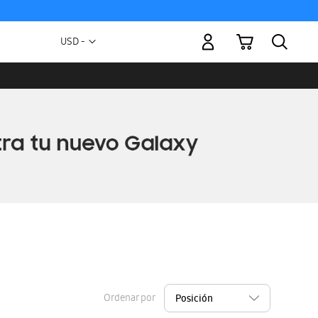
Mi carrito
Moneda
USD -
dólar
estadounidense
Ordenar por