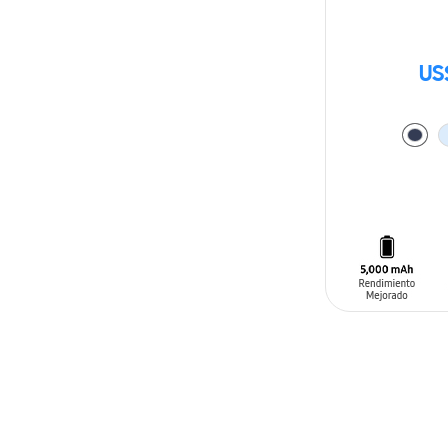
US
AÑADIR AL C