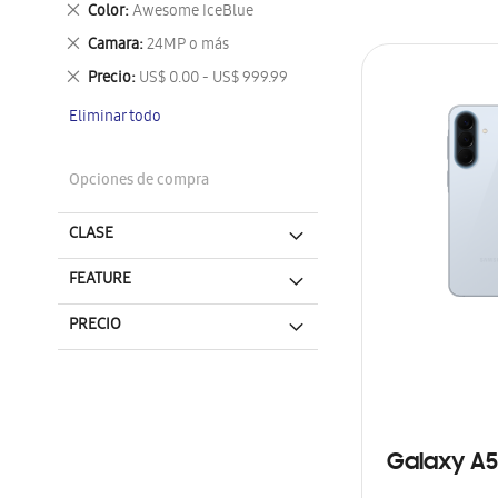
Eliminar
Color
Awesome IceBlue
este
Eliminar
Camara
24MP o más
artículo
este
Eliminar
Precio
US$ 0.00 - US$ 999.99
artículo
este
Eliminar todo
artículo
Opciones de compra
CLASE
FEATURE
PRECIO
Galaxy A5