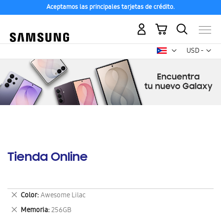
Aceptamos las principales tarjetas de crédito.
Mi carrito
Mon
USD -
dólar
estadounid
Tienda Online
Eliminar
Color
Awesome Lilac
este
Eliminar
Memoria
256GB
artículo
este