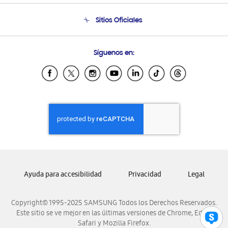
Seguimiento de tu pedido
Soporte telefónico
Sitios Oficiales
Condiciones de Compra
Soporte vía eMail
Preguntas Frecuentes
Samsung Costa Rica
Síguenos en:
Samsung Ecuador
Samsung El Salvador
Samsung Guatemala
Samsung Honduras
Samsung Nicaragua
Samsung Panamá
Samsung República Dominicana
Samsung Venezuela
Ayuda para accesibilidad
Privacidad
Legal
Copyright© 1995-2025 SAMSUNG Todos los Derechos Reservados.
Este sitio se ve mejor en las últimas versiones de Chrome, Edge,
Safari y Mozilla Firefox.