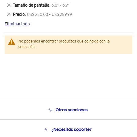
este
Eliminar
Tamaño de pantalla
6.0" - 6.9"
artículo
este
Eliminar
Precio
US$ 250.00 - US$ 259.99
artículo
este
Eliminar todo
artículo
No podemos encontrar productos que coincida con la
selección.
Otras secciones
Conócenos
¿Necesitas soporte?
Soporte