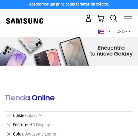
Aceptamos las principales tarjetas de crédito.
Mi carrito
Mon
USD -
dólar
estadounid
Tienda Online
Eliminar
Clase
Galaxy A
este
Eliminar
Feature
HD Display
artículo
este
Eliminar
Color
Awesome Lemon
artículo