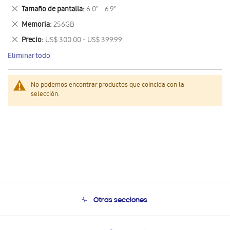
este
Eliminar
Tamaño de pantalla
6.0" - 6.9"
artículo
este
Eliminar
Memoria
256GB
artículo
este
Eliminar
Precio
US$ 300.00 - US$ 399.99
artículo
este
Eliminar todo
artículo
No podemos encontrar productos que coincida con la
selección.
Otras secciones
Conócenos