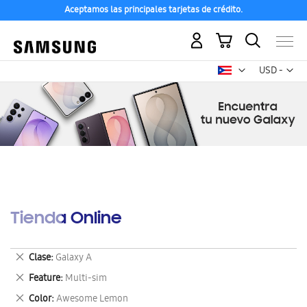
Aceptamos las principales tarjetas de crédito.
Mi carrito
Mon
USD -
dólar
estadounid
Tienda Online
Eliminar
Clase
Galaxy A
este
Eliminar
Feature
Multi-sim
artículo
este
Eliminar
Color
Awesome Lemon
artículo