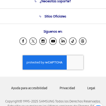
¿Necesitas soporte?
Soporte
Seguimiento de tu pedido
Soporte telefónico
Sitios Oficiales
Condiciones de Compra
Soporte vía eMail
Preguntas Frecuentes
Samsung Costa Rica
Síguenos en:
Samsung Ecuador
Samsung El Salvador
Samsung Guatemala
Samsung Honduras
Samsung Nicaragua
Samsung Panamá
Samsung República Dominicana
Samsung Venezuela
Ayuda para accesibilidad
Privacidad
Legal
Copyright© 1995-2025 SAMSUNG Todos los Derechos Reservados.