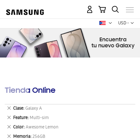
Mi carrito
Mon
USD -
dólar
estadounid
Tienda Online
Eliminar
Clase
Galaxy A
este
Eliminar
Feature
Multi-sim
artículo
este
Eliminar
Color
Awesome Lemon
artículo
este
Eliminar
Memoria
256GB
artículo