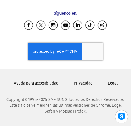
Preguntas Frecuentes
Samsung Costa Rica
Síguenos en:
Samsung Ecuador
Samsung El Salvador
Samsung Guatemala
Samsung Honduras
Samsung Nicaragua
Samsung Panamá
Samsung República Dominicana
Samsung Venezuela
Ayuda para accesibilidad
Privacidad
Legal
Copyright© 1995-2025 SAMSUNG Todos los Derechos Reservados.
Este sitio se ve mejor en las últimas versiones de Chrome, Edge,
Safari y Mozilla Firefox.