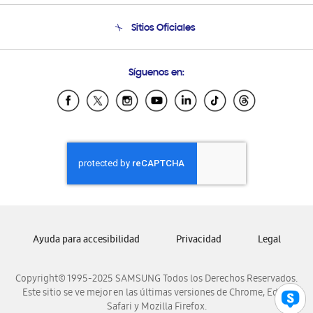
Seguimiento de tu pedido
Soporte telefónico
Sitios Oficiales
Condiciones de Compra
Soporte vía eMail
Preguntas Frecuentes
Samsung Costa Rica
Síguenos en:
Samsung Ecuador
Samsung El Salvador
Samsung Guatemala
Samsung Honduras
Samsung Nicaragua
Samsung Panamá
Samsung República Dominicana
Samsung Venezuela
Ayuda para accesibilidad
Privacidad
Legal
Copyright© 1995-2025 SAMSUNG Todos los Derechos Reservados.
Este sitio se ve mejor en las últimas versiones de Chrome, Edge,
Safari y Mozilla Firefox.