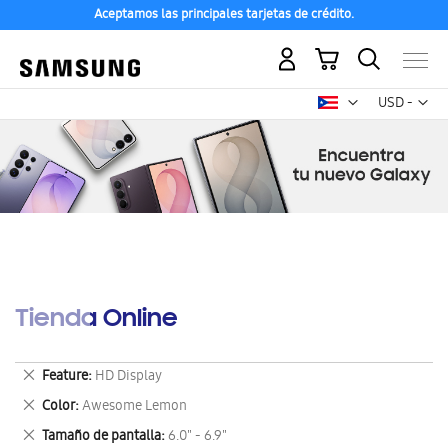
Aceptamos las principales tarjetas de crédito.
Mi carrito
Mon
USD -
dólar
estadounid
Tienda Online
Eliminar
Feature
HD Display
este
Eliminar
Color
Awesome Lemon
artículo
este
Eliminar
Tamaño de pantalla
6.0" - 6.9"
artículo