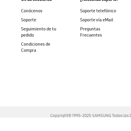
Conócenos
Soporte telefónico
Soporte
Soporte vía eMail
Seguimiento de tu
Preguntas
pedido
Frecuentes
Condiciones de
Compra
Copyright© 1995-2025 SAMSUNG Todos los D
Este sitio se ve mejor en las últimas versiones de Chrome