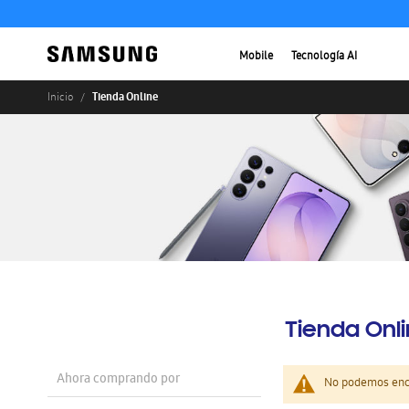
Mobile
Tecnología AI
Tienda Online
Inicio
Tienda Onl
Ahora comprando por
No podemos enco