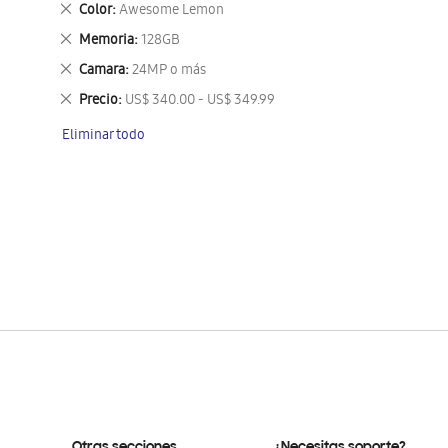
Eliminar
Color
Awesome Lemon
este
Eliminar
Memoria
128GB
artículo
este
Eliminar
Camara
24MP o más
artículo
este
Eliminar
Precio
US$ 340.00 - US$ 349.99
artículo
este
Eliminar todo
artículo
Otras secciones
¿Necesitas soporte?