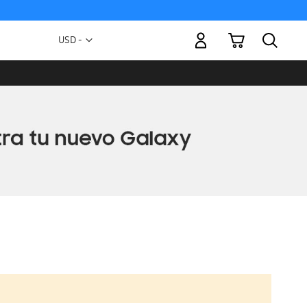
Mi carrito
Moneda
USD -
dólar
estadounidense