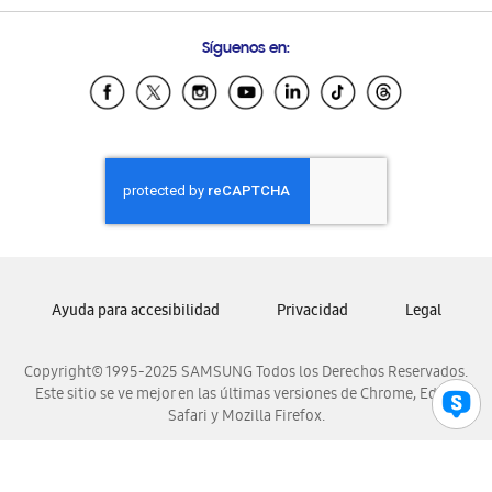
Preguntas Frecuentes
Samsung Costa Rica
Síguenos en:
Samsung Ecuador
Samsung El Salvador
Samsung Guatemala
Samsung Honduras
Samsung Nicaragua
Samsung Panamá
Samsung República Dominicana
Samsung Venezuela
Ayuda para accesibilidad
Privacidad
Legal
Copyright© 1995-2025 SAMSUNG Todos los Derechos Reservados.
Este sitio se ve mejor en las últimas versiones de Chrome, Edge,
Safari y Mozilla Firefox.