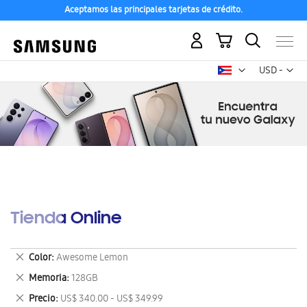
Aceptamos las principales tarjetas de crédito.
Mi carrito
Mon
USD -
dólar
estadounid
Tienda Online
Eliminar
Color
Awesome Lemon
este
Eliminar
Memoria
128GB
artículo
este
Eliminar
Precio
US$ 340.00 - US$ 349.99
artículo