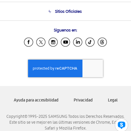
Seguimiento de tu pedido
Soporte telefónico
Sitios Oficiales
Condiciones de Compra
Soporte vía eMail
Preguntas Frecuentes
Samsung Costa Rica
Síguenos en:
Samsung Ecuador
Samsung El Salvador
Samsung Guatemala
Samsung Honduras
Samsung Nicaragua
Samsung Panamá
Samsung República Dominicana
Samsung Venezuela
Ayuda para accesibilidad
Privacidad
Legal
Copyright© 1995-2025 SAMSUNG Todos los Derechos Reservados.
Este sitio se ve mejor en las últimas versiones de Chrome, Edge,
Safari y Mozilla Firefox.