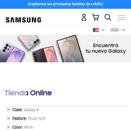
Aceptamos las principales tarjetas de crédito.
Mi carrito
Mon
USD -
dólar
estadounid
Tienda Online
Eliminar
Clase
Galaxy A
este
Eliminar
Feature
Multi-sim
artículo
este
Eliminar
Color
Mint-
artículo