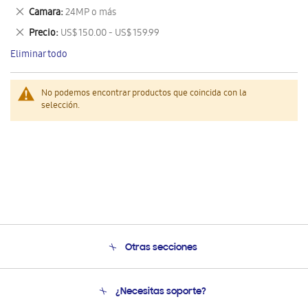
este
Eliminar
Camara
24MP o más
artículo
este
Eliminar
Precio
US$ 150.00 - US$ 159.99
artículo
este
Eliminar todo
artículo
No podemos encontrar productos que coincida con la
selección.
Otras secciones
Conócenos
¿Necesitas soporte?
Soporte