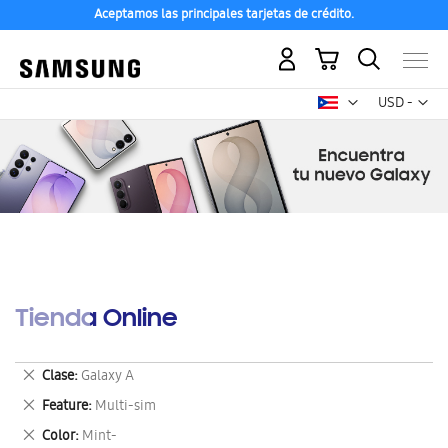
Aceptamos las principales tarjetas de crédito.
Mi carrito
Mon
USD -
dólar
estadounid
Tienda Online
Eliminar
Clase
Galaxy A
este
Eliminar
Feature
Multi-sim
artículo
este
Eliminar
Color
Mint-
artículo