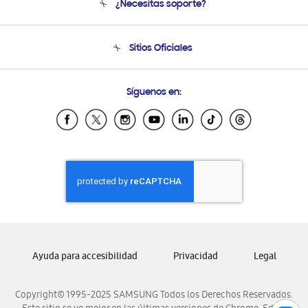
¿Necesitas soporte?
Soporte
Seguimiento de tu pedido
Soporte telefónico
Sitios Oficiales
Condiciones de Compra
Soporte vía eMail
Preguntas Frecuentes
Samsung Costa Rica
Síguenos en:
Samsung Ecuador
Samsung El Salvador
Samsung Guatemala
Samsung Honduras
Samsung Nicaragua
Samsung Panamá
Samsung República Dominicana
Samsung Venezuela
Ayuda para accesibilidad
Privacidad
Legal
Copyright© 1995-2025 SAMSUNG Todos los Derechos Reservados.