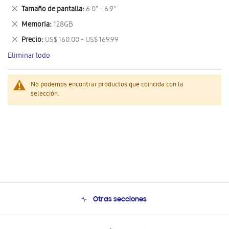
este
Eliminar
Tamaño de pantalla
6.0" - 6.9"
artículo
este
Eliminar
Memoria
128GB
artículo
este
Eliminar
Precio
US$ 160.00 - US$ 169.99
artículo
este
Eliminar todo
artículo
No podemos encontrar productos que coincida con la
selección.
Otras secciones
Conócenos