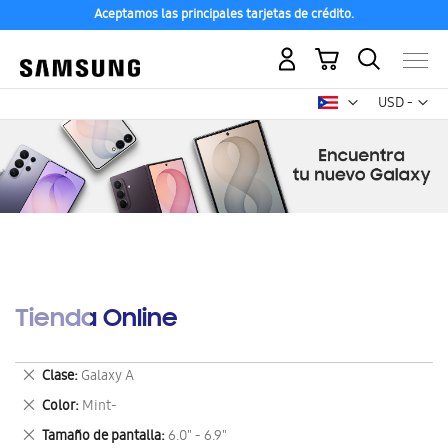
Aceptamos las principales tarjetas de crédito.
Mi carrito
Mon
USD -
dólar
estadounid
Tienda Online
Eliminar
Clase
Galaxy A
este
Eliminar
Color
Mint-
artículo
este
Eliminar
Tamaño de pantalla
6.0" - 6.9"
artículo