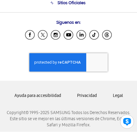
Sitios Oficiales
Condiciones de Compra
Soporte vía eMail
Preguntas Frecuentes
Samsung Costa Rica
Síguenos en:
Samsung Ecuador
Samsung El Salvador
Samsung Guatemala
Samsung Honduras
Samsung Nicaragua
Samsung Panamá
Samsung República Dominicana
Samsung Venezuela
Ayuda para accesibilidad
Privacidad
Legal
Copyright© 1995-2025 SAMSUNG Todos los Derechos Reservados.
Este sitio se ve mejor en las últimas versiones de Chrome, Edge,
Safari y Mozilla Firefox.