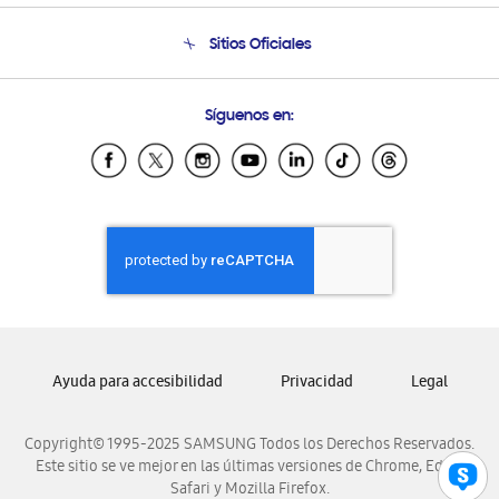
Seguimiento de tu pedido
Soporte telefónico
Sitios Oficiales
Condiciones de Compra
Soporte vía eMail
Preguntas Frecuentes
Samsung Costa Rica
Síguenos en:
Samsung Ecuador
Samsung El Salvador
Samsung Guatemala
Samsung Honduras
Samsung Nicaragua
Samsung Panamá
Samsung República Dominicana
Samsung Venezuela
Ayuda para accesibilidad
Privacidad
Legal
Copyright© 1995-2025 SAMSUNG Todos los Derechos Reservados.
Este sitio se ve mejor en las últimas versiones de Chrome, Edge,
Safari y Mozilla Firefox.