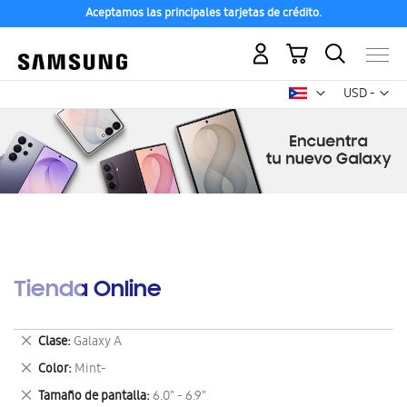
Aceptamos las principales tarjetas de crédito.
Mi carrito
Mon
USD -
dólar
estadounid
Tienda Online
Eliminar
Clase
Galaxy A
este
Eliminar
Color
Mint-
artículo
este
Eliminar
Tamaño de pantalla
6.0" - 6.9"
artículo