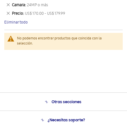
este
Eliminar
Camara
24MP o más
artículo
este
Eliminar
Precio
US$ 170.00 - US$ 179.99
artículo
este
Eliminar todo
artículo
No podemos encontrar productos que coincida con la
selección.
Otras secciones
Conócenos
¿Necesitas soporte?
Soporte