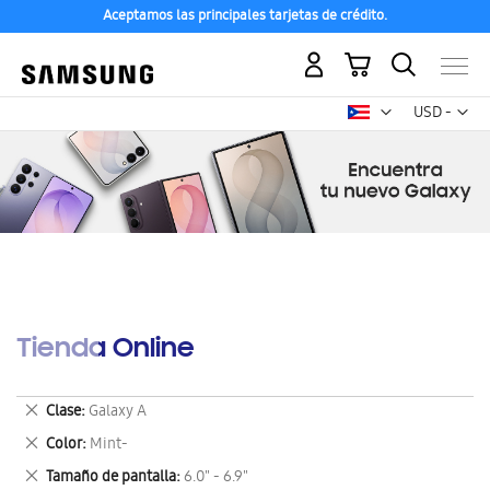
Aceptamos las principales tarjetas de crédito.
Mi carrito
Mon
USD -
dólar
estadounid
Tienda Online
Eliminar
Clase
Galaxy A
este
Eliminar
Color
Mint-
artículo
este
Eliminar
Tamaño de pantalla
6.0" - 6.9"
artículo