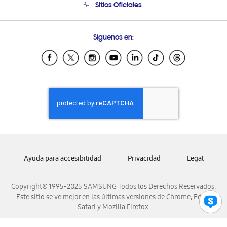
Sitios Oficiales
Condiciones de Compra
Soporte vía eMail
Preguntas Frecuentes
Samsung Costa Rica
Síguenos en:
Samsung Ecuador
Samsung El Salvador
Samsung Guatemala
Samsung Honduras
Samsung Nicaragua
Samsung Panamá
Samsung República Dominicana
Samsung Venezuela
Ayuda para accesibilidad
Privacidad
Legal
Copyright© 1995-2025 SAMSUNG Todos los Derechos Reservados.
Este sitio se ve mejor en las últimas versiones de Chrome, Edge,
Safari y Mozilla Firefox.