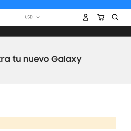
Mi carrito
Moneda
USD -
dólar
estadounidense