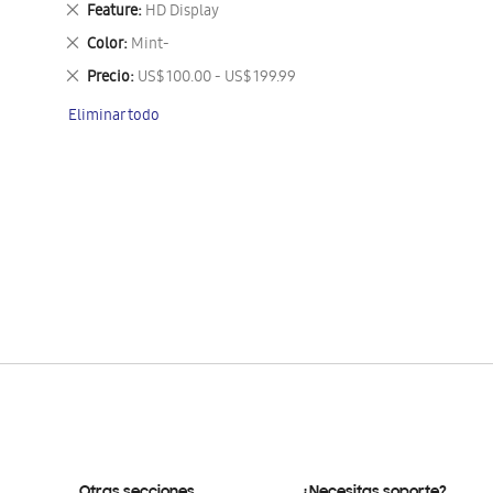
Eliminar
Feature
HD Display
este
Eliminar
Color
Mint-
artículo
este
Eliminar
Precio
US$ 100.00 - US$ 199.99
artículo
este
Eliminar todo
artículo
Otras secciones
¿Necesitas soporte?