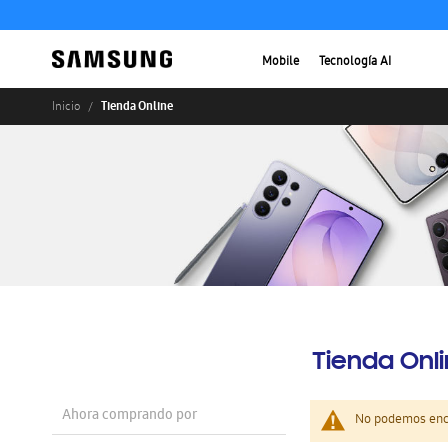
Mobile
Tecnología AI
Tienda Online
Inicio
Tienda Onl
Ahora comprando por
No podemos enco