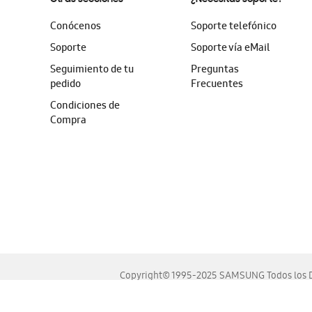
Conócenos
Soporte telefónico
Soporte
Soporte vía eMail
Seguimiento de tu
Preguntas
pedido
Frecuentes
Condiciones de
Compra
Copyright© 1995-2025 SAMSUNG Todos los D
Este sitio se ve mejor en las últimas versiones de Chrome