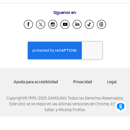
Preguntas Frecuentes
Samsung Costa Rica
Síguenos en:
Samsung Ecuador
Samsung El Salvador
Samsung Guatemala
Samsung Honduras
Samsung Nicaragua
Samsung Panamá
Samsung República Dominicana
Samsung Venezuela
Ayuda para accesibilidad
Privacidad
Legal
Copyright© 1995-2025 SAMSUNG Todos los Derechos Reservados.
Este sitio se ve mejor en las últimas versiones de Chrome, Edge,
Safari y Mozilla Firefox.