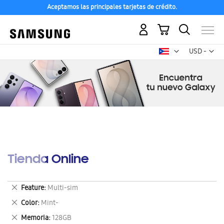
Aceptamos las principales tarjetas de crédito.
Mi carrito
Mon
USD -
dólar
estadounid
Tienda Online
Eliminar
Feature
Multi-sim
este
Eliminar
Color
Mint-
artículo
este
Eliminar
Memoria
128GB
artículo