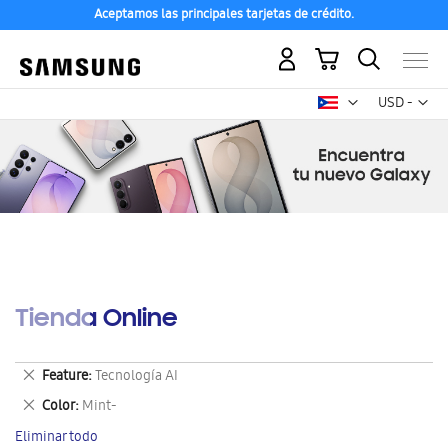
Aceptamos las principales tarjetas de crédito.
Mi carrito
Mon
USD -
dólar
estadounid
Tienda Online
Eliminar
Feature
Tecnología AI
este
Eliminar
Color
Mint-
artículo
este
Eliminar todo
artículo