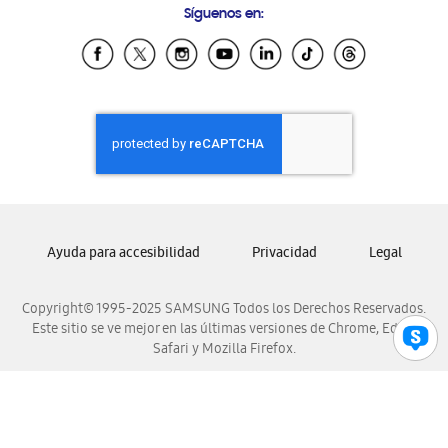
Síguenos en:
Samsung Ecuador
Samsung El Salvador
Samsung Guatemala
Samsung Honduras
Samsung Nicaragua
Samsung Panamá
Samsung República Dominicana
Samsung Venezuela
Ayuda para accesibilidad
Privacidad
Legal
Copyright© 1995-2025 SAMSUNG Todos los Derechos Reservados.
Este sitio se ve mejor en las últimas versiones de Chrome, Edge,
Safari y Mozilla Firefox.