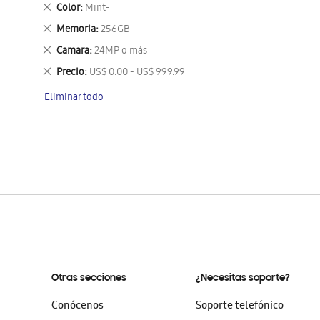
este
Eliminar
Color
Mint-
artículo
este
Eliminar
Memoria
256GB
artículo
este
Eliminar
Camara
24MP o más
artículo
este
Eliminar
Precio
US$ 0.00 - US$ 999.99
artículo
este
Eliminar todo
artículo
Otras secciones
¿Necesitas soporte?
Conócenos
Soporte telefónico