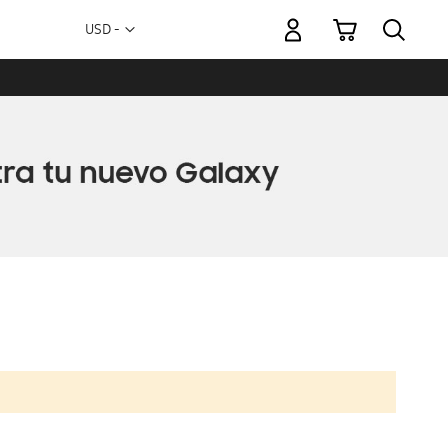
Mi carrito
Moneda
USD -
dólar
estadounidense