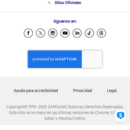
Sitios Oficiales
Condiciones de Compra
Soporte vía eMail
Preguntas Frecuentes
Samsung Costa Rica
Síguenos en:
Samsung Ecuador
Samsung El Salvador
Samsung Guatemala
Samsung Honduras
Samsung Nicaragua
Samsung Panamá
Samsung República Dominicana
Samsung Venezuela
Ayuda para accesibilidad
Privacidad
Legal
Copyright© 1995-2025 SAMSUNG Todos los Derechos Reservados.
Este sitio se ve mejor en las últimas versiones de Chrome, Edge,
Safari y Mozilla Firefox.