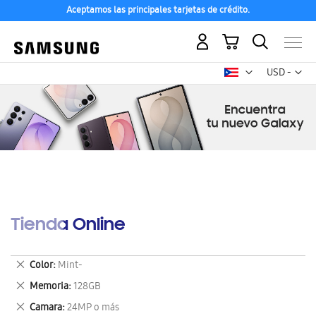
Aceptamos las principales tarjetas de crédito.
Mi carrito
Mon
USD -
dólar
estadounid
Tienda Online
Eliminar
Color
Mint-
este
Eliminar
Memoria
128GB
artículo
este
Eliminar
Camara
24MP o más
artículo