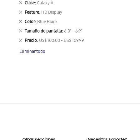
Eliminar
Clase
Galaxy A
este
Eliminar
Feature
HD Display
artículo
este
Eliminar
Color
Blue Black.
artículo
este
Eliminar
Tamaño de pantalla
6.0" - 6.9"
artículo
este
Eliminar
Precio
US$ 100.00 - US$ 109.99
artículo
este
Eliminar todo
artículo
Otras secciones
¿Necesitas soporte?