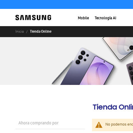
Mobile
Tecnología AI
Tienda Online
Inicio
Tienda Onl
Ahora comprando por
No podemos enco