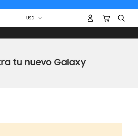
Mi carrito
Moneda
USD -
dólar
estadounidense