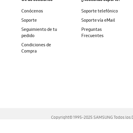
Conócenos
Soporte telefónico
Soporte
Soporte vía eMail
Seguimiento de tu
Preguntas
pedido
Frecuentes
Condiciones de
Compra
Copyright© 1995-2025 SAMSUNG Todos los D
Este sitio se ve mejor en las últimas versiones de Chrome