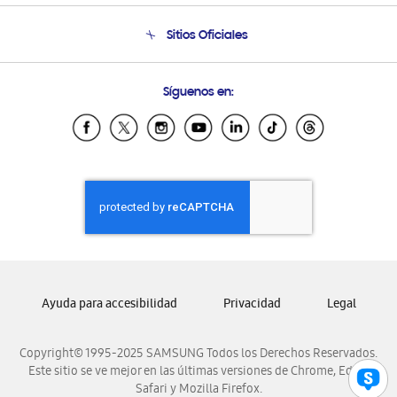
Seguimiento de tu pedido
Soporte telefónico
Sitios Oficiales
Condiciones de Compra
Soporte vía eMail
Preguntas Frecuentes
Samsung Costa Rica
Síguenos en:
Samsung Ecuador
Samsung El Salvador
Samsung Guatemala
Samsung Honduras
Samsung Nicaragua
Samsung Panamá
Samsung República Dominicana
Samsung Venezuela
Ayuda para accesibilidad
Privacidad
Legal
Copyright© 1995-2025 SAMSUNG Todos los Derechos Reservados.
Este sitio se ve mejor en las últimas versiones de Chrome, Edge,
Safari y Mozilla Firefox.