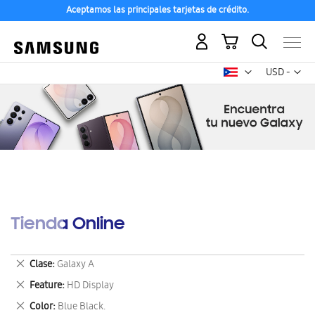
Aceptamos las principales tarjetas de crédito.
Mi carrito
Mon
USD -
dólar
estadounid
Tienda Online
Eliminar
Clase
Galaxy A
este
Eliminar
Feature
HD Display
artículo
este
Eliminar
Color
Blue Black.
artículo