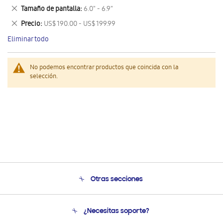
este
Eliminar
Tamaño de pantalla
6.0" - 6.9"
artículo
este
Eliminar
Precio
US$ 190.00 - US$ 199.99
artículo
este
Eliminar todo
artículo
No podemos encontrar productos que coincida con la
selección.
Otras secciones
Conócenos
¿Necesitas soporte?
Soporte