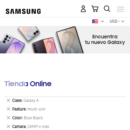
Mi carrito
Mon
USD -
dólar
estadounid
Tienda Online
Eliminar
Clase
Galaxy A
este
Eliminar
Feature
Multi-sim
artículo
este
Eliminar
Color
Blue Black.
artículo
este
Eliminar
Camara
24MP o más
artículo