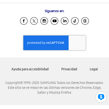
Preguntas Frecuentes
Samsung Costa Rica
Síguenos en:
Samsung Ecuador
Samsung El Salvador
Samsung Guatemala
Samsung Honduras
Samsung Nicaragua
Samsung Panamá
Samsung República Dominicana
Samsung Venezuela
Ayuda para accesibilidad
Privacidad
Legal
Copyright© 1995-2025 SAMSUNG Todos los Derechos Reservados.
Este sitio se ve mejor en las últimas versiones de Chrome, Edge,
Safari y Mozilla Firefox.