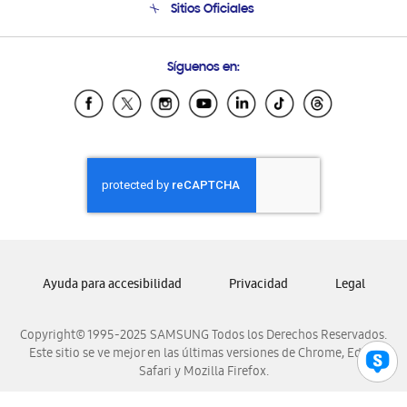
Sitios Oficiales
Condiciones de Compra
Soporte vía eMail
Preguntas Frecuentes
Samsung Costa Rica
Síguenos en:
Samsung Ecuador
Samsung El Salvador
Samsung Guatemala
Samsung Honduras
Samsung Nicaragua
Samsung Panamá
Samsung República Dominicana
Samsung Venezuela
Ayuda para accesibilidad
Privacidad
Legal
Copyright© 1995-2025 SAMSUNG Todos los Derechos Reservados.
Este sitio se ve mejor en las últimas versiones de Chrome, Edge,
Safari y Mozilla Firefox.