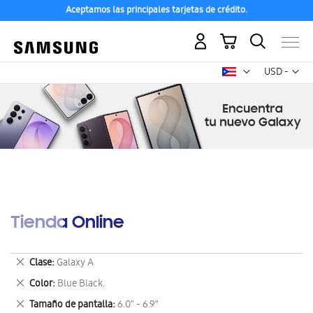
Aceptamos las principales tarjetas de crédito.
Mi carrito
Mon
USD -
dólar
estadounid
Tienda Online
Eliminar
Clase
Galaxy A
este
Eliminar
Color
Blue Black.
artículo
este
Eliminar
Tamaño de pantalla
6.0" - 6.9"
artículo