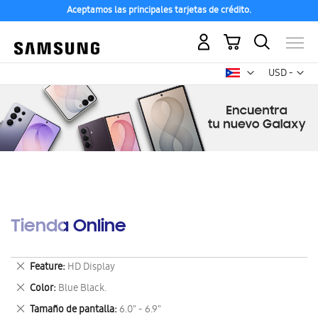
Aceptamos las principales tarjetas de crédito.
Mi carrito
Mon
USD -
dólar
estadounid
Tienda Online
Eliminar
Feature
HD Display
este
Eliminar
Color
Blue Black.
artículo
este
Eliminar
Tamaño de pantalla
6.0" - 6.9"
artículo