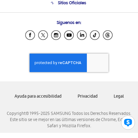
Sitios Oficiales
Condiciones de Compra
Soporte vía eMail
Preguntas Frecuentes
Samsung Costa Rica
Síguenos en:
Samsung Ecuador
Samsung El Salvador
Samsung Guatemala
Samsung Honduras
Samsung Nicaragua
Samsung Panamá
Samsung República Dominicana
Samsung Venezuela
Ayuda para accesibilidad
Privacidad
Legal
Copyright© 1995-2025 SAMSUNG Todos los Derechos Reservados.
Este sitio se ve mejor en las últimas versiones de Chrome, Edge,
Safari y Mozilla Firefox.