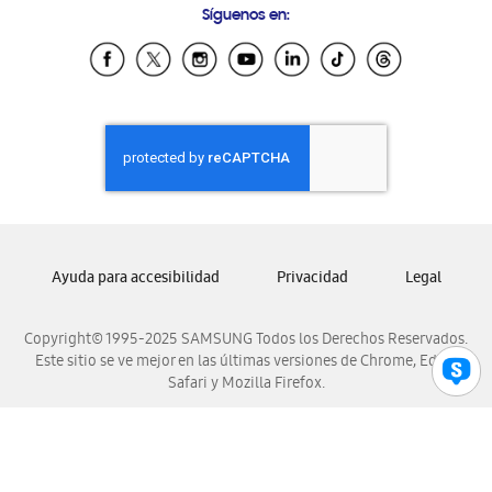
Síguenos en:
Samsung Ecuador
Samsung El Salvador
Samsung Guatemala
Samsung Honduras
Samsung Nicaragua
Samsung Panamá
Samsung República Dominicana
Samsung Venezuela
Ayuda para accesibilidad
Privacidad
Legal
Copyright© 1995-2025 SAMSUNG Todos los Derechos Reservados.
Este sitio se ve mejor en las últimas versiones de Chrome, Edge,
Safari y Mozilla Firefox.