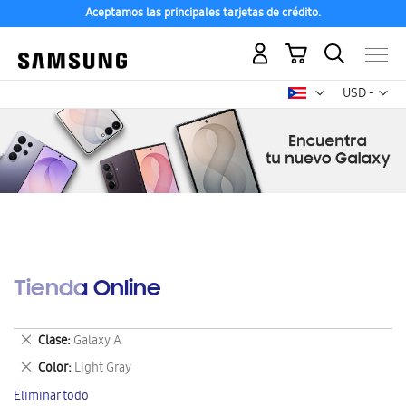
Aceptamos las principales tarjetas de crédito.
Mi carrito
Mon
USD -
dólar
estadounid
Tienda Online
Eliminar
Clase
Galaxy A
este
Eliminar
Color
Light Gray
artículo
este
Eliminar todo
artículo