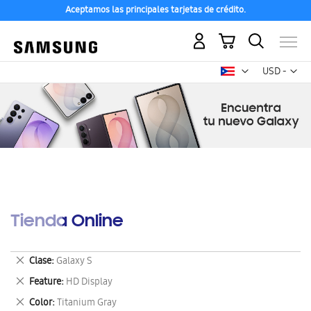
Aceptamos las principales tarjetas de crédito.
Mi carrito
Mon
USD -
dólar
estadounid
Tienda Online
Eliminar
Clase
Galaxy S
este
Eliminar
Feature
HD Display
artículo
este
Eliminar
Color
Titanium Gray
artículo