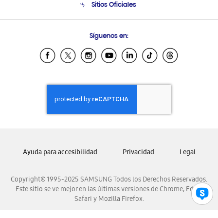
Sitios Oficiales
Condiciones de Compra
Soporte vía eMail
Preguntas Frecuentes
Samsung Costa Rica
Síguenos en:
Samsung Ecuador
Samsung El Salvador
Samsung Guatemala
Samsung Honduras
Samsung Nicaragua
Samsung Panamá
Samsung República Dominicana
Samsung Venezuela
Ayuda para accesibilidad
Privacidad
Legal
Copyright© 1995-2025 SAMSUNG Todos los Derechos Reservados.
Este sitio se ve mejor en las últimas versiones de Chrome, Edge,
Safari y Mozilla Firefox.