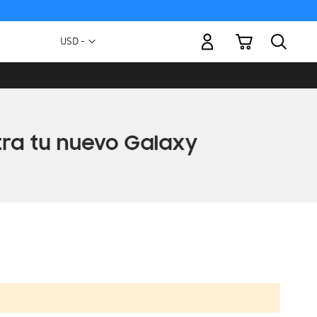
Mi carrito
Moneda
USD -
dólar
estadounidense