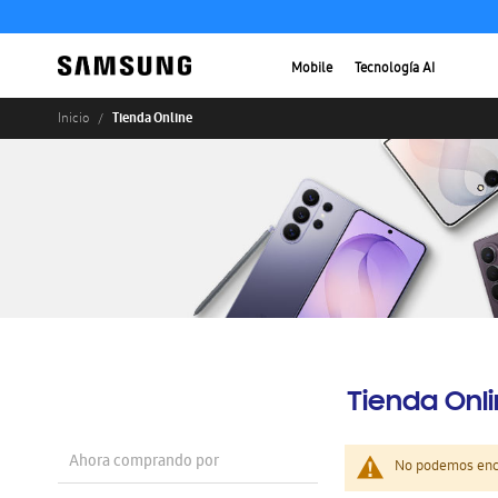
Mobile
Tecnología AI
Tienda Online
Inicio
Tienda Onl
Ahora comprando por
No podemos enco