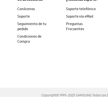
Conócenos
Soporte telefónico
Soporte
Soporte vía eMail
Seguimiento de tu
Preguntas
pedido
Frecuentes
Condiciones de
Compra
Copyright© 1995-2025 SAMSUNG Todos los D
Este sitio se ve mejor en las últimas versiones de Chrome