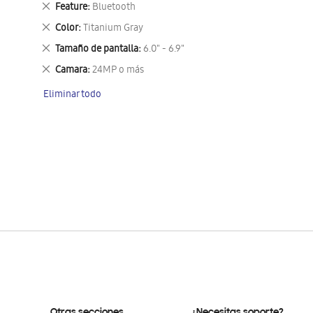
Eliminar
Feature
Bluetooth
este
Eliminar
Color
Titanium Gray
artículo
este
Eliminar
Tamaño de pantalla
6.0" - 6.9"
artículo
este
Eliminar
Camara
24MP o más
artículo
este
Eliminar todo
artículo
Otras secciones
¿Necesitas soporte?