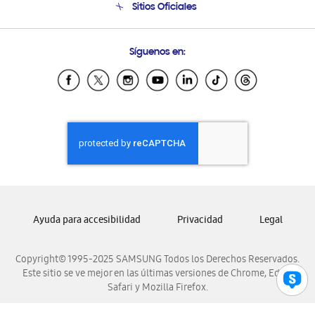
Sitios Oficiales
Condiciones de Compra
Soporte vía eMail
Preguntas Frecuentes
Samsung Costa Rica
Síguenos en:
Samsung Ecuador
Samsung El Salvador
Samsung Guatemala
Samsung Honduras
Samsung Nicaragua
Samsung Panamá
Samsung República Dominicana
Samsung Venezuela
Ayuda para accesibilidad
Privacidad
Legal
Copyright© 1995-2025 SAMSUNG Todos los Derechos Reservados.
Este sitio se ve mejor en las últimas versiones de Chrome, Edge,
Safari y Mozilla Firefox.