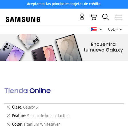
Aceptamos las principales tarjetas de crédito.
Mi carrito
Mon
USD -
dólar
estadounid
Tienda Online
Eliminar
Clase
Galaxy S
este
Eliminar
Feature
Sensor de huella dactilar
artículo
este
Eliminar
Color
Titanium Whitesilver
artículo