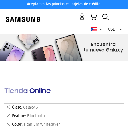
Aceptamos las principales tarjetas de crédito.
Mi carrito
Mon
USD -
dólar
estadounid
Tienda Online
Eliminar
Clase
Galaxy S
este
Eliminar
Feature
Bluetooth
artículo
este
Eliminar
Color
Titanium Whitesilver
artículo