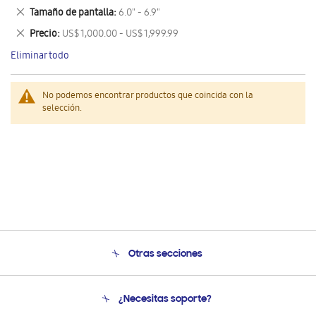
este
Eliminar
Tamaño de pantalla
6.0" - 6.9"
artículo
este
Eliminar
Precio
US$ 1,000.00 - US$ 1,999.99
artículo
este
Eliminar todo
artículo
No podemos encontrar productos que coincida con la
selección.
Otras secciones
Conócenos
¿Necesitas soporte?
Soporte