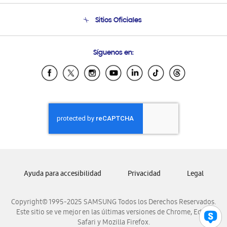
Seguimiento de tu pedido
Soporte telefónico
Sitios Oficiales
Condiciones de Compra
Soporte vía eMail
Preguntas Frecuentes
Samsung Costa Rica
Síguenos en:
Samsung Ecuador
Samsung El Salvador
Samsung Guatemala
Samsung Honduras
Samsung Nicaragua
Samsung Panamá
Samsung República Dominicana
Samsung Venezuela
Ayuda para accesibilidad
Privacidad
Legal
Copyright© 1995-2025 SAMSUNG Todos los Derechos Reservados.
Este sitio se ve mejor en las últimas versiones de Chrome, Edge,
Safari y Mozilla Firefox.