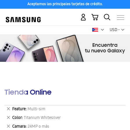
Aceptamos las principales tarjetas de crédito.
Mi carrito
Mon
USD -
dólar
estadounid
Tienda Online
Eliminar
Feature
Multi-sim
este
Eliminar
Color
Titanium Whitesilver
artículo
este
Eliminar
Camara
24MP o más
artículo