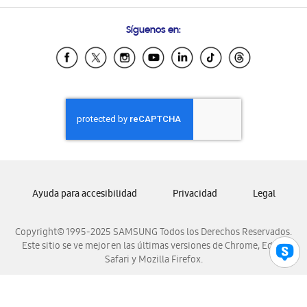
Preguntas Frecuentes
Samsung Costa Rica
Síguenos en:
Samsung Ecuador
Samsung El Salvador
Samsung Guatemala
Samsung Honduras
Samsung Nicaragua
Samsung Panamá
Samsung República Dominicana
Samsung Venezuela
Ayuda para accesibilidad
Privacidad
Legal
Copyright© 1995-2025 SAMSUNG Todos los Derechos Reservados.
Este sitio se ve mejor en las últimas versiones de Chrome, Edge,
Safari y Mozilla Firefox.