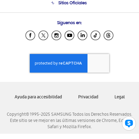
Sitios Oficiales
Condiciones de Compra
Soporte vía eMail
Preguntas Frecuentes
Samsung Costa Rica
Síguenos en:
Samsung Ecuador
Samsung El Salvador
Samsung Guatemala
Samsung Honduras
Samsung Nicaragua
Samsung Panamá
Samsung República Dominicana
Samsung Venezuela
Ayuda para accesibilidad
Privacidad
Legal
Copyright© 1995-2025 SAMSUNG Todos los Derechos Reservados.
Este sitio se ve mejor en las últimas versiones de Chrome, Edge,
Safari y Mozilla Firefox.