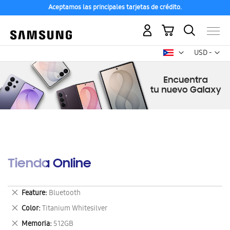
Aceptamos las principales tarjetas de crédito.
Mi carrito
Mon
USD -
dólar
estadounid
Tienda Online
Eliminar
Feature
Bluetooth
este
Eliminar
Color
Titanium Whitesilver
artículo
este
Eliminar
Memoria
512GB
artículo