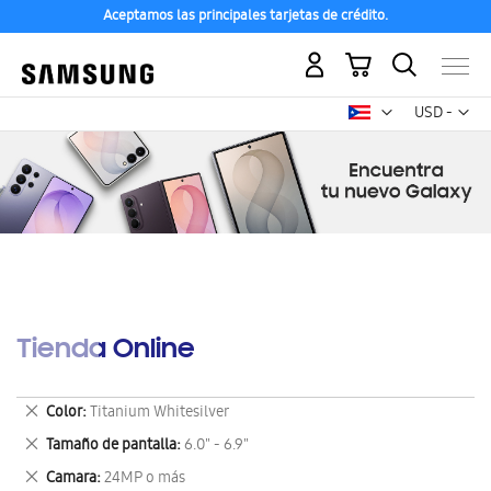
Aceptamos las principales tarjetas de crédito.
Mi carrito
Mon
USD -
dólar
estadounid
Tienda Online
Eliminar
Color
Titanium Whitesilver
este
Eliminar
Tamaño de pantalla
6.0" - 6.9"
artículo
este
Eliminar
Camara
24MP o más
artículo