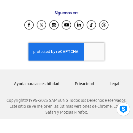
Preguntas Frecuentes
Samsung Costa Rica
Síguenos en:
Samsung Ecuador
Samsung El Salvador
Samsung Guatemala
Samsung Honduras
Samsung Nicaragua
Samsung Panamá
Samsung República Dominicana
Samsung Venezuela
Ayuda para accesibilidad
Privacidad
Legal
Copyright© 1995-2025 SAMSUNG Todos los Derechos Reservados.
Este sitio se ve mejor en las últimas versiones de Chrome, Edge,
Safari y Mozilla Firefox.