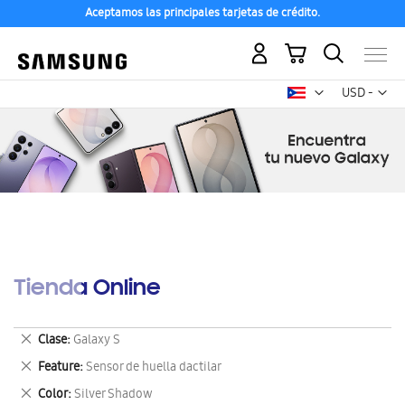
Aceptamos las principales tarjetas de crédito.
Mi carrito
Mon
USD -
dólar
estadounid
Tienda Online
Eliminar
Clase
Galaxy S
este
Eliminar
Feature
Sensor de huella dactilar
artículo
este
Eliminar
Color
Silver Shadow
artículo