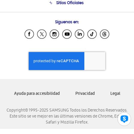
Sitios Oficiales
Condiciones de Compra
Soporte vía eMail
Preguntas Frecuentes
Samsung Costa Rica
Síguenos en:
Samsung Ecuador
Samsung El Salvador
Samsung Guatemala
Samsung Honduras
Samsung Nicaragua
Samsung Panamá
Samsung República Dominicana
Samsung Venezuela
Ayuda para accesibilidad
Privacidad
Legal
Copyright© 1995-2025 SAMSUNG Todos los Derechos Reservados.
Este sitio se ve mejor en las últimas versiones de Chrome, Edge,
Safari y Mozilla Firefox.