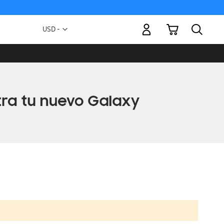
Mi carrito
Moneda
USD -
dólar
estadounidense