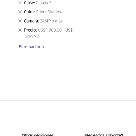
Eliminar
Clase
Galaxy S
este
Eliminar
Color
Silver Shadow
artículo
este
Eliminar
Camara
24MP o más
artículo
este
Eliminar
Precio
US$ 1,000.00 - US$
artículo
este
1,999.99
artículo
Eliminar todo
Otras secciones
¿Necesitas soporte?