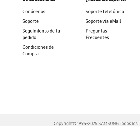
Conócenos
Soporte telefónico
Soporte
Soporte vía eMail
Seguimiento de tu
Preguntas
pedido
Frecuentes
Condiciones de
Compra
Copyright© 1995-2025 SAMSUNG Todos los D
Este sitio se ve mejor en las últimas versiones de Chrome