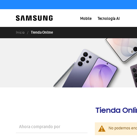
Mobile
Tecnología AI
Tienda Online
Inicio
Tienda Onl
Ahora comprando por
No podemos enco