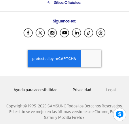
Sitios Oficiales
Condiciones de Compra
Soporte vía eMail
Preguntas Frecuentes
Samsung Costa Rica
Síguenos en:
Samsung Ecuador
Samsung El Salvador
Samsung Guatemala
Samsung Honduras
Samsung Nicaragua
Samsung Panamá
Samsung República Dominicana
Samsung Venezuela
Ayuda para accesibilidad
Privacidad
Legal
Copyright© 1995-2025 SAMSUNG Todos los Derechos Reservados.
Este sitio se ve mejor en las últimas versiones de Chrome, Edge,
Safari y Mozilla Firefox.