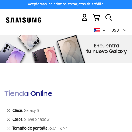
Aceptamos las principales tarjetas de crédito.
Mi carrito
Mon
USD -
dólar
estadounid
Tienda Online
Eliminar
Clase
Galaxy S
este
Eliminar
Color
Silver Shadow
artículo
este
Eliminar
Tamaño de pantalla
6.0" - 6.9"
artículo