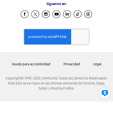
Síguenos en:
Samsung Ecuador
Samsung El Salvador
Samsung Guatemala
Samsung Honduras
Samsung Nicaragua
Samsung Panamá
Samsung República Dominicana
Samsung Venezuela
Ayuda para accesibilidad
Privacidad
Legal
Copyright© 1995-2025 SAMSUNG Todos los Derechos Reservados.
Este sitio se ve mejor en las últimas versiones de Chrome, Edge,
Safari y Mozilla Firefox.