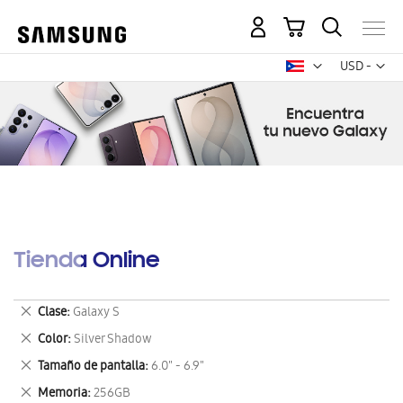
Mi carrito
Mon
USD -
dólar
estadounid
Tienda Online
Eliminar
Clase
Galaxy S
este
Eliminar
Color
Silver Shadow
artículo
este
Eliminar
Tamaño de pantalla
6.0" - 6.9"
artículo
este
Eliminar
Memoria
256GB
artículo