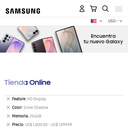
Mi carrito
Mon
USD -
dólar
estadounid
Tienda Online
Eliminar
Feature
HD Display
este
Eliminar
Color
Silver Shadow
artículo
este
Eliminar
Memoria
256GB
artículo
este
Eliminar
Precio
US$ 1,000.00 - US$ 1,999.99
artículo