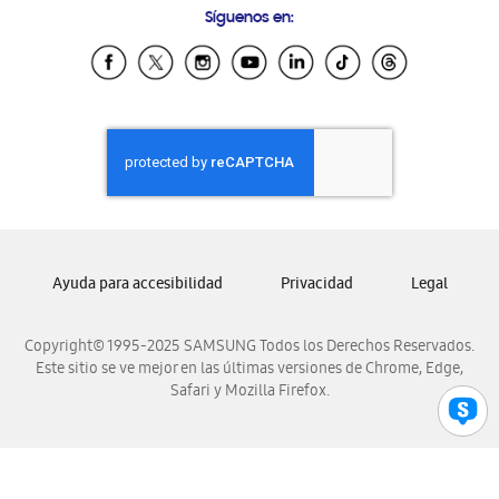
Síguenos en:
Samsung Ecuador
Samsung El Salvador
Samsung Guatemala
Samsung Honduras
Samsung Nicaragua
Samsung Panamá
Samsung República Dominicana
Samsung Venezuela
Ayuda para accesibilidad
Privacidad
Legal
Copyright© 1995-2025 SAMSUNG Todos los Derechos Reservados.
Este sitio se ve mejor en las últimas versiones de Chrome, Edge,
Safari y Mozilla Firefox.