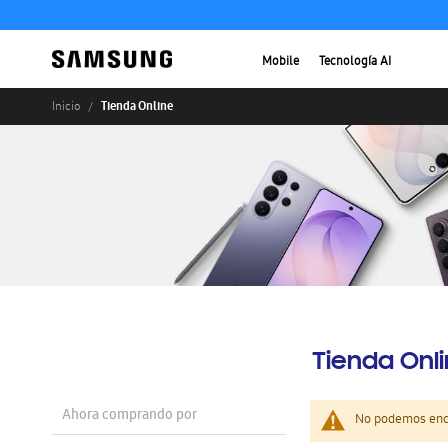
Mobile
Tecnología AI
Tienda Online
Inicio
Tienda Onl
Ahora comprando por
No podemos enco