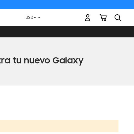
Mi carrito
Moneda
USD -
dólar
estadounidense