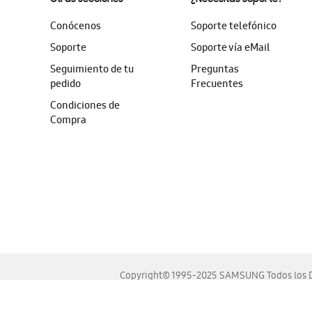
Conócenos
Soporte telefónico
Soporte
Soporte vía eMail
Seguimiento de tu
Preguntas
pedido
Frecuentes
Condiciones de
Compra
Copyright© 1995-2025 SAMSUNG Todos los D
Este sitio se ve mejor en las últimas versiones de Chrome