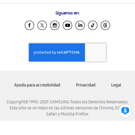
Preguntas Frecuentes
Samsung Costa Rica
Síguenos en:
Samsung Ecuador
Samsung El Salvador
Samsung Guatemala
Samsung Honduras
Samsung Nicaragua
Samsung Panamá
Samsung República Dominicana
Samsung Venezuela
Ayuda para accesibilidad
Privacidad
Legal
Copyright© 1995-2025 SAMSUNG Todos los Derechos Reservados.
Este sitio se ve mejor en las últimas versiones de Chrome, Edge,
Safari y Mozilla Firefox.