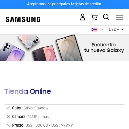
Aceptamos las principales tarjetas de crédito.
Mi carrito
Mon
USD -
dólar
estadounid
Tienda Online
Eliminar
Color
Silver Shadow
este
Eliminar
Camara
24MP o más
artículo
este
Eliminar
Precio
US$ 1,000.00 - US$ 1,999.99
artículo