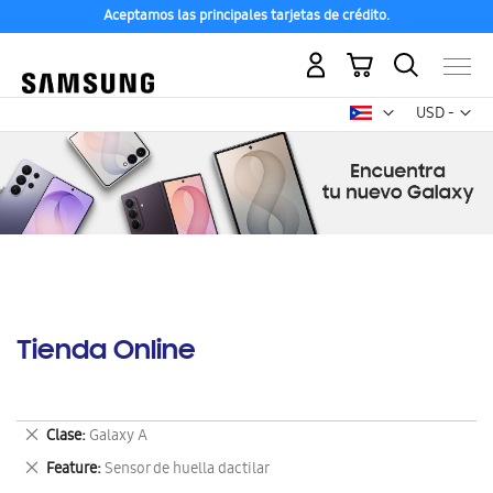
Aceptamos las principales tarjetas de crédito.
Mi carrito
Mon
USD -
dólar
estadounid
Tienda Online
Eliminar
Clase
Galaxy A
este
Eliminar
Feature
Sensor de huella dactilar
artículo
este