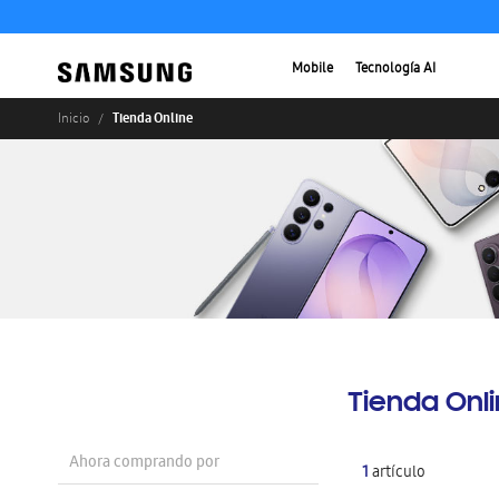
Mobile
Tecnología AI
Tienda Online
Inicio
Tienda Onl
Ahora comprando por
1
artículo